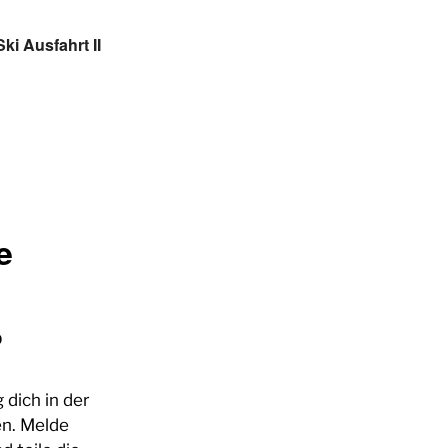
ki Ausfahrt II
e
?
 dich in der
en. Melde