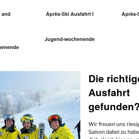
 and
Après-Ski Ausfahrt I
Après-S
Jugend-wochenende
henende
Die richtig
Ausfahrt
gefunden
Wir freuen uns riesig
Saison dabei zu hab