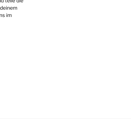
d teile die
 deinem
ns im