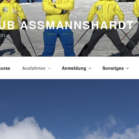
UB ASSMANNSHARDT
ion
kurse
Ausfahrten
Anmeldung
Sonstiges