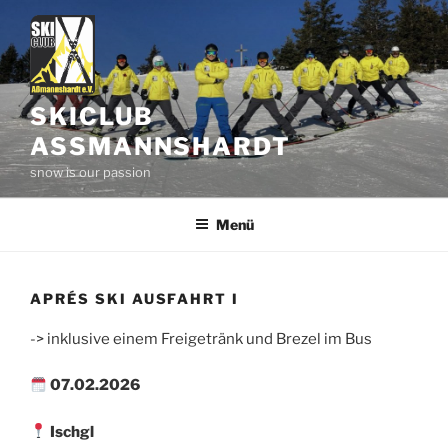
Zum
Inhalt
springen
SKICLUB
ASSMANNSHARDT
snow is our passion
Menü
APRÉS SKI AUSFAHRT I
-> inklusive einem Freigetränk und Brezel im Bus
07.02.2026
Ischgl