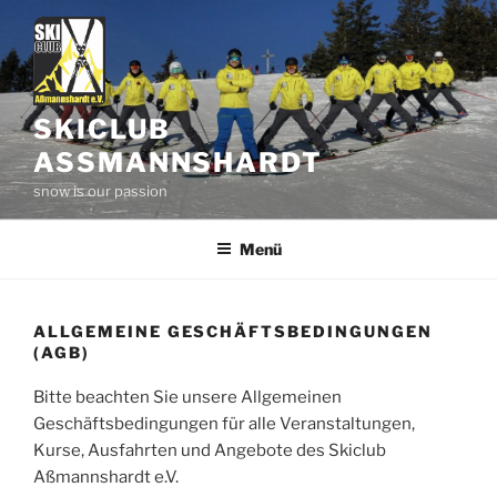
Zum
Inhalt
springen
SKICLUB
ASSMANNSHARDT
snow is our passion
Menü
ALLGEMEINE GESCHÄFTSBEDINGUNGEN
(AGB)
Bitte beachten Sie unsere Allgemeinen
Geschäftsbedingungen für alle Veranstaltungen,
Kurse, Ausfahrten und Angebote des Skiclub
Aßmannshardt e.V.